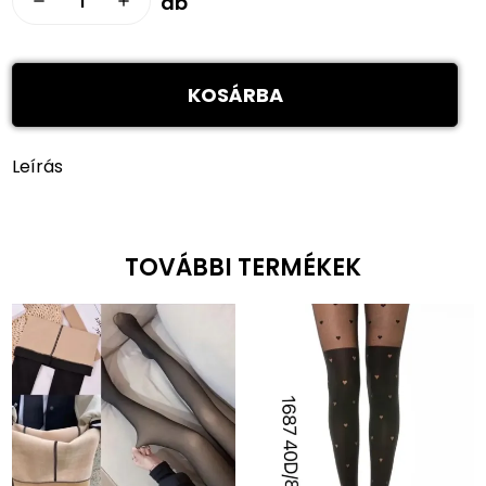
db
remove
add
KOSÁRBA
Leírás
TOVÁBBI TERMÉKEK