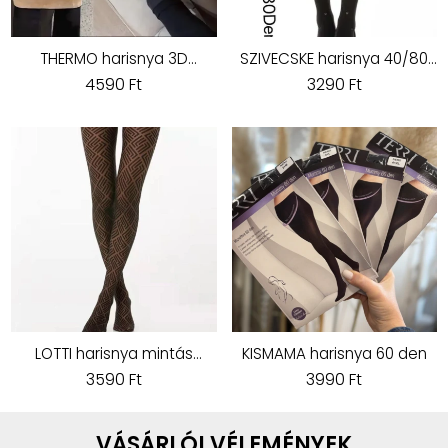
THERMO harisnya 3D
SZIVECSKE harisnya 40/80
méretes
DEN
4590 Ft
3290 Ft
LOTTI harisnya mintás
KISMAMA harisnya 60 den
barna
3590 Ft
3990 Ft
VÁSÁRLÓI VÉLEMÉNYEK