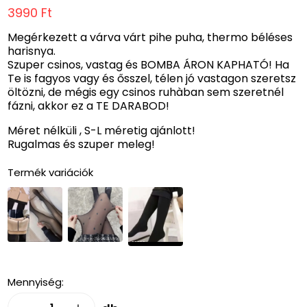
3990 Ft
Megérkezett a várva várt pihe puha, thermo béléses
harisnya.
Szuper csinos, vastag és BOMBA ÁRON KAPHATÓ! Ha
Te is fagyos vagy és ősszel, télen jó vastagon szeretsz
öltözni, de mégis egy csinos ruhàban sem szeretnél
fázni, akkor ez a TE DARABOD!
Méret nélküli , S-L méretig ajánlott!
Rugalmas és szuper meleg!
Termék variációk
Mennyiség: