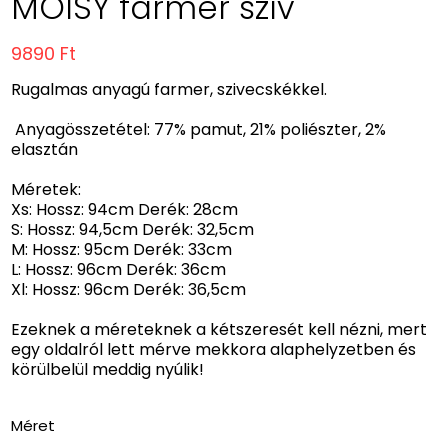
MOISY farmer szív
9890 Ft
Rugalmas anyagú farmer, szivecskékkel.
Anyagösszetétel: 77% pamut, 21% poliészter, 2%
elasztán
Méretek:
Xs: Hossz: 94cm Derék: 28cm
S: Hossz: 94,5cm Derék: 32,5cm
M: Hossz: 95cm Derék: 33cm
L: Hossz: 96cm Derék: 36cm
Xl: Hossz: 96cm Derék: 36,5cm
Ezeknek a méreteknek a kétszeresét kell nézni, mert
egy oldalról lett mérve mekkora alaphelyzetben és
körülbelül meddig nyúlik!
Méret