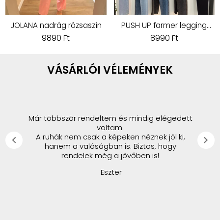
JOLANA nadrág rózsaszín
PUSH UP farmer legging
sötétkék
9890 Ft
8990 Ft
VÁSÁRLÓI VÉLEMÉNYEK
Már többször rendeltem és mindig elégedett
voltam.
A ruhák nem csak a képeken néznek jól ki,
chevron_left
chevron_right
hanem a valóságban is. Biztos, hogy
rendelek még a jövőben is!
Eszter