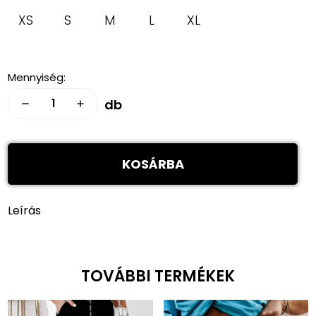
XS
S
M
L
XL
Mennyiség:
db
remove
add
KOSÁRBA
Leírás
TOVÁBBI TERMÉKEK