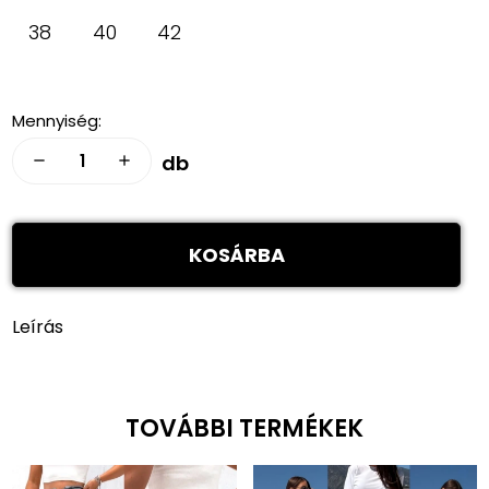
38
40
42
Mennyiség:
db
remove
add
KOSÁRBA
Leírás
TOVÁBBI TERMÉKEK