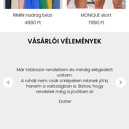
RIMINI nadrág bézs
MONIQUE skort
4990 Ft
7990 Ft
VÁSÁRLÓI VÉLEMÉNYEK
Már többször rendeltem és mindig elégedett
voltam.
A ruhák nem csak a képeken néznek jól ki,
chevron_left
chevron_right
hanem a valóságban is. Biztos, hogy
rendelek még a jövőben is!
Eszter