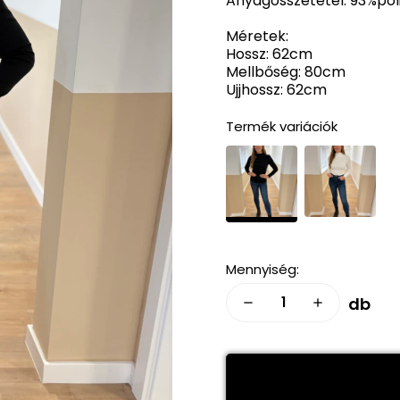
Anyagösszetétel: 93%pol
Méretek:
Hossz: 62cm
Mellbőség: 80cm
Ujjhossz: 62cm
Termék variációk
Mennyiség:
db
remove
add