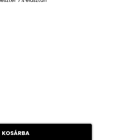
iészter 7% elasztán
KOSÁRBA