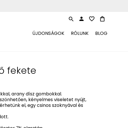
person
favorite_border
shopping_bag
search
ÚJDONSÁGOK
RÓLUNK
BLOG
ő fekete
kkal, arany dísz gombokkal.
zönhetően, kényelmes viseletet nyújt,
érhetünk el, egy csinos szoknyával és
ott.