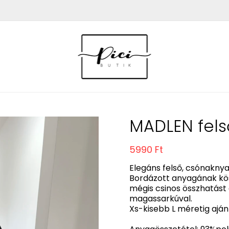
MADLEN fels
5990 Ft
Elegáns felső, csónaknya
Bordázott anyagának kös
mégis csinos összhatást 
magassarkúval.
Xs-kisebb L méretig ajánl