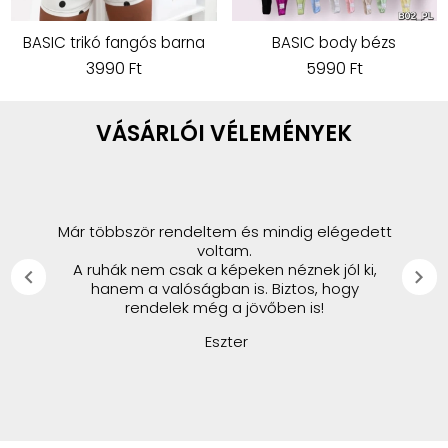
BASIC trikó fangós barna
BASIC body bézs
3990 Ft
5990 Ft
VÁSÁRLÓI VÉLEMÉNYEK
Már többször rendeltem és mindig elégedett
voltam.
A ruhák nem csak a képeken néznek jól ki,
chevron_left
chevron_right
hanem a valóságban is. Biztos, hogy
rendelek még a jövőben is!
Eszter