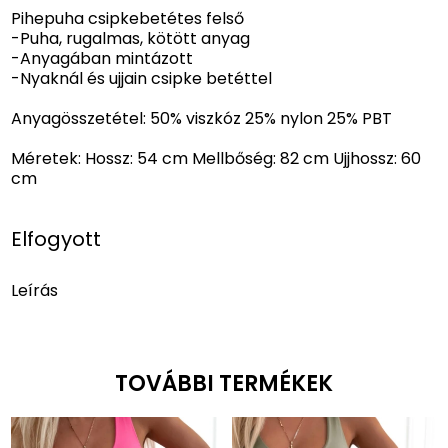
Pihepuha csipkebetétes felső
-Puha, rugalmas, kötött anyag
-Anyagában mintázott
-Nyaknál és ujjain csipke betéttel
Anyagösszetétel: 50% viszkóz 25% nylon 25% PBT
Méretek: Hossz: 54 cm Mellbőség: 82 cm Ujjhossz: 60
cm
Elfogyott
Leírás
TOVÁBBI TERMÉKEK