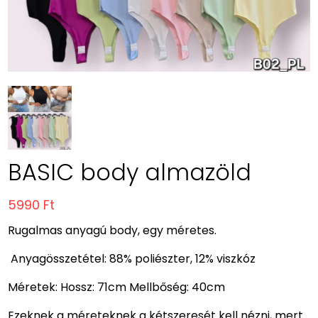
BASIC body almazöld
5990 Ft
Rugalmas anyagú body, egy méretes.
Anyagösszetétel: 88% poliészter, 12% viszkóz
Méretek: Hossz: 71cm Mellbőség: 40cm
Ezeknek a méreteknek a kétszeresét kell nézni, mert