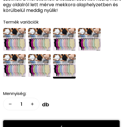
egy oldalról lett mérve mekkora alaphelyzetben és
körülbelül meddig nyúlik!
Termék variációk
Mennyiség:
db
remove
add