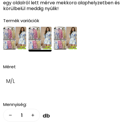
egy oldalról lett mérve mekkora alaphelyzetben és
körülbelül meddig nyúlik!
Termék variációk
Méret
M/L
Mennyiség:
db
remove
add