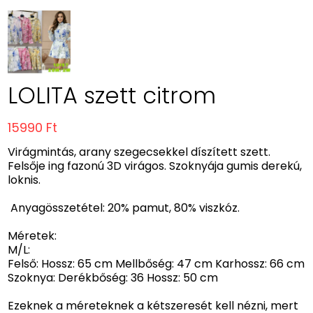
LOLITA szett citrom
15990 Ft
Virágmintás, arany szegecsekkel díszített szett.
Felsője ing fazonú 3D virágos. Szoknyája gumis derekú,
loknis.
Anyagösszetétel: 20% pamut, 80% viszkóz.
Méretek:
M/L:
Felső: Hossz: 65 cm Mellbőség: 47 cm Karhossz: 66 cm
Szoknya: Derékbőség: 36 Hossz: 50 cm
Ezeknek a méreteknek a kétszeresét kell nézni, mert