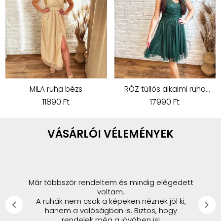
MILA ruha bézs
RÓZ tüllös alkalmi ruha
smaragdzöld
11890 Ft
17990 Ft
VÁSÁRLÓI VÉLEMÉNYEK
Már többször rendeltem és mindig elégedett
voltam.
A ruhák nem csak a képeken néznek jól ki,
chevron_left
chevron_right
hanem a valóságban is. Biztos, hogy
rendelek még a jövőben is!