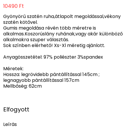
10490 Ft
Gyönyörű szatén ruha,átlapolt megoldással,vékony
szatén kötővel.
Gumis megoldása révén több méretre is
alkalmas.Koszorúslány ruhának,vagy akár különböző
alkalmakra szuper választás.
Sok színben elérhető! Xs-Xl méretig ajánlott.
Anyagösszetétel: 97% poliészter 3%spandex
Méretek:
Hossza: legrövidebb pántállítással 145cm ;
legnagyobb pántállítással 157cm
Mellbőség: 62cm
Elfogyott
Leírás