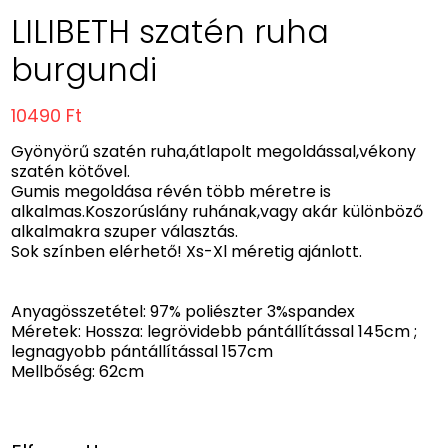
LILIBETH szatén ruha
burgundi
10490 Ft
Gyönyörű szatén ruha,átlapolt megoldással,vékony
szatén kötővel.
Gumis megoldása révén több méretre is
alkalmas.Koszorúslány ruhának,vagy akár különböző
alkalmakra szuper választás.
Sok színben elérhető! Xs-Xl méretig ajánlott.
Anyagösszetétel: 97% poliészter 3%spandex
Méretek: Hossza: legrövidebb pántállítással 145cm ;
legnagyobb pántállítással 157cm
Mellbőség: 62cm