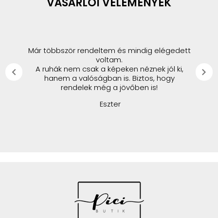
VÁSÁRLÓI VÉLEMÉNYEK
Már többször rendeltem és mindig elégedett
voltam.
A ruhák nem csak a képeken néznek jól ki,
chevron_left
chevron_right
hanem a valóságban is. Biztos, hogy
rendelek még a jövőben is!
Eszter