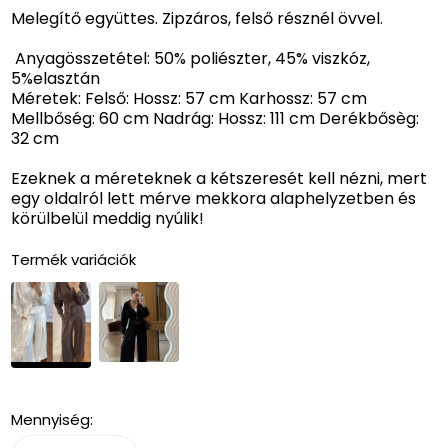
Melegítő együttes. Zipzáros, felső résznél övvel.
Anyagösszetétel: 50% poliészter, 45% viszkóz,
5%elasztán
Méretek: Felső: Hossz: 57 cm Karhossz: 57 cm
Mellbőség: 60 cm Nadrág: Hossz: 111 cm Derékbősèg:
32 cm
Ezeknek a méreteknek a kétszeresét kell nézni, mert
egy oldalról lett mérve mekkora alaphelyzetben és
körülbelül meddig nyúlik!
Termék variációk
Mennyiség: