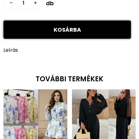
db
remove
add
KOSÁRBA
Leírás
TOVÁBBI TERMÉKEK