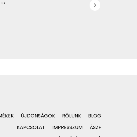
is.
chevron_right
MÉKEK
ÚJDONSÁGOK
RÓLUNK
BLOG
KAPCSOLAT
IMPRESSZUM
ÁSZF