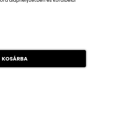
ora alaphelyzetben és körülbelül
KOSÁRBA