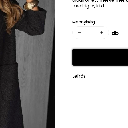
oldalról lett mérve mekk
meddig nyúlik!
Mennyiség:
db
remove
add
Leírás