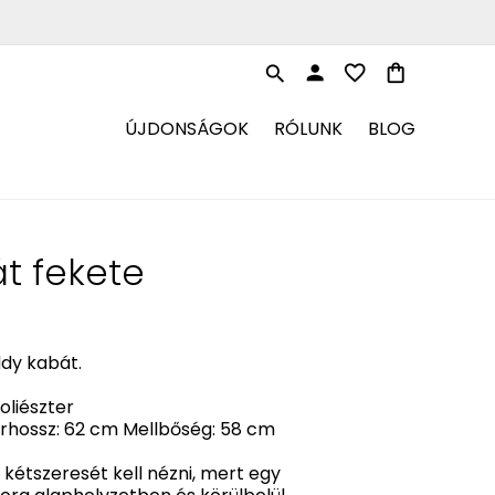
person
favorite_border
shopping_bag
search
ÚJDONSÁGOK
RÓLUNK
BLOG
t fekete
ddy kabát.
oliészter
rhossz: 62 cm Mellbőség: 58 cm
kétszeresét kell nézni, mert egy