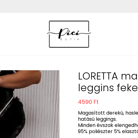
LORETTA ma
leggins fek
4590 Ft
Magasított derekú, hasle
hatású leggings.
Minden évszak elengedhe
95% poliészter 5% elaszt