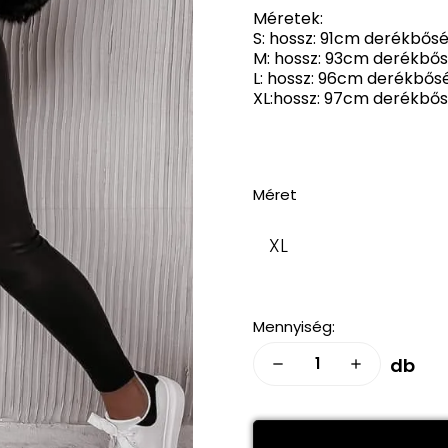
Méretek:
S: hossz: 91cm derékbős
M: hossz: 93cm derékbő
L: hossz: 96cm derékbős
XL:hossz: 97cm derékbő
Méret
XL
Mennyiség:
db
remove
add