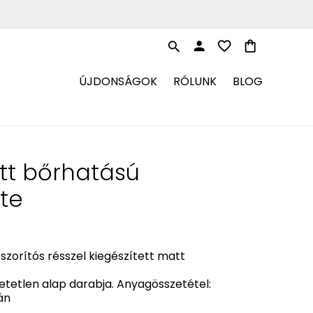
person
favorite_border
shopping_bag
search
ÚJDONSÁGOK
RÓLUNK
BLOG
tt bőrhatású
ete
szorítós résszel kiegészített matt
tetlen alap darabja. Anyagösszetétel:
án