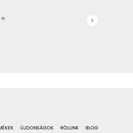
is.
chevron_right
MÉKEK
ÚJDONSÁGOK
RÓLUNK
BLOG