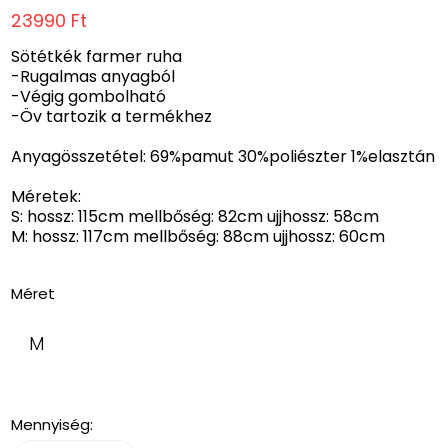
23990 Ft
Sötétkék farmer ruha
-Rugalmas anyagból
-Végig gombolható
-Öv tartozik a termékhez
Anyagösszetétel: 69%pamut 30%poliészter 1%elasztán
Méretek:
S: hossz: 115cm mellbőség: 82cm ujjhossz: 58cm
M: hossz: 117cm mellbőség: 88cm ujjhossz: 60cm
Méret
M
Mennyiség: