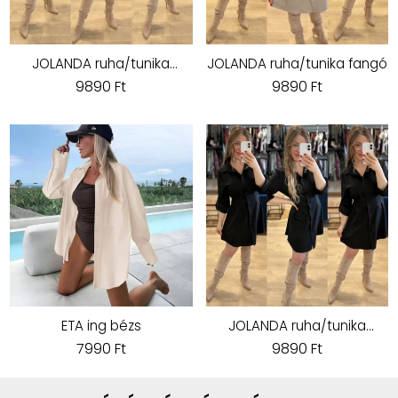
JOLANDA ruha/tunika
JOLANDA ruha/tunika fangó
rózsaszín
9890 Ft
9890 Ft
ETA ing bézs
JOLANDA ruha/tunika
fekete
7990 Ft
9890 Ft