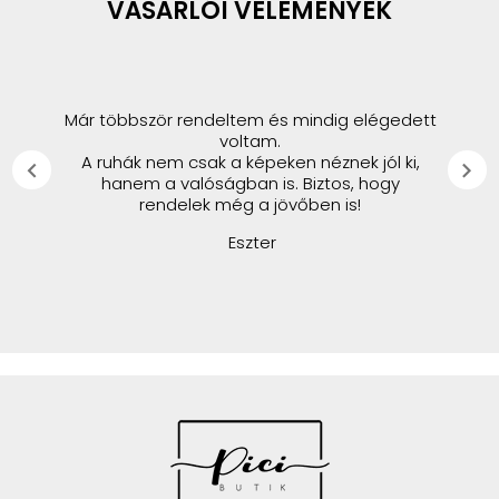
VÁSÁRLÓI VÉLEMÉNYEK
Már többször rendeltem és mindig elégedett
voltam.
A ruhák nem csak a képeken néznek jól ki,
chevron_left
chevron_right
hanem a valóságban is. Biztos, hogy
rendelek még a jövőben is!
Eszter