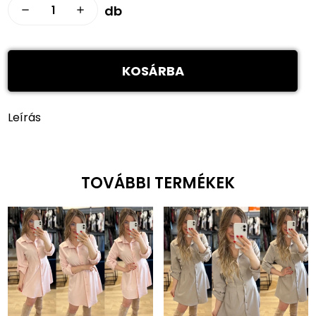
db
remove
add
KOSÁRBA
Leírás
TOVÁBBI TERMÉKEK