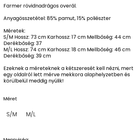
Farmer rövidnadrágos overál.
Anyagösszetétel: 85% pamut, 15% poliészter
Méretek:
S/M Hossz: 73 cm Karhossz: 17 cm Mellbőség: 44 cm
Derékbőség: 37
M/L Hossz: 74 cm Karhossz: 18 cm Mellbőség: 46 cm
Derékbőség: 39 cm
Ezeknek a méreteknek a kétszeresét kell nézni, mert
egy oldalról lett mérve mekkora alaphelyzetben és
körülbelül meddig nyúlik!
Méret
S/M
M/L
Mennyiség: