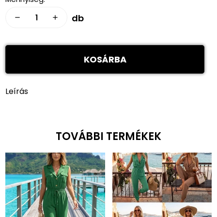
db
remove
add
KOSÁRBA
Leírás
TOVÁBBI TERMÉKEK