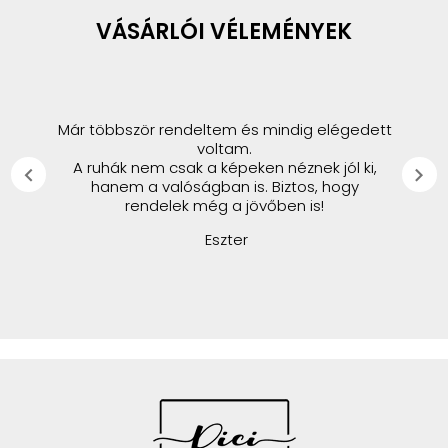
VÁSÁRLÓI VÉLEMÉNYEK
Már többször rendeltem és mindig elégedett
voltam.
A ruhák nem csak a képeken néznek jól ki,
chevron_left
chevron_right
hanem a valóságban is. Biztos, hogy
rendelek még a jövőben is!
Eszter