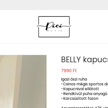
BELLY kapuc
7990 Ft
Igazi őszi ruha
-Csinos mégis sportos d
-Kapucnival ellátott
-Rendkívűl puha anyagú
-Karcsúsított fazon