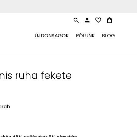
person
favorite_border
shopping_bag
search
ÚJDONSÁGOK
RÓLUNK
BLOG
nis ruha fekete
arab