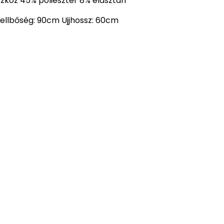
szkóz 45% poliészter 8% elasztán
ellbőség: 90cm Ujjhossz: 60cm