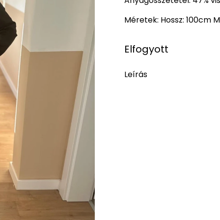
Anyagösszetétel: 47% vi
Méretek: Hossz: 100cm M
Elfogyott
Leírás