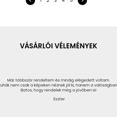
chevron_left
chevron_right
1
2
3
4
5
VÁSÁRLÓI VÉLEMÉNYEK
Már többször rendeltem és mindig elégedett voltam.
ruhák nem csak a képeken néznek jól ki, hanem a valóságban 
Biztos, hogy rendelek még a jövőben is!
Eszter