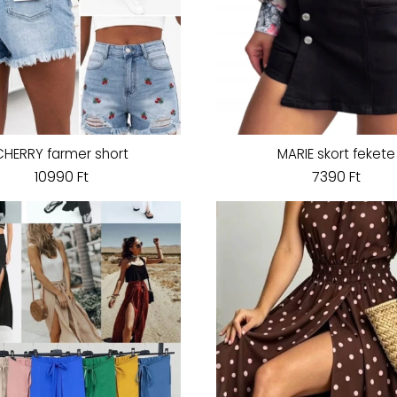
CHERRY farmer short
MARIE skort fekete
10990 Ft
7390 Ft