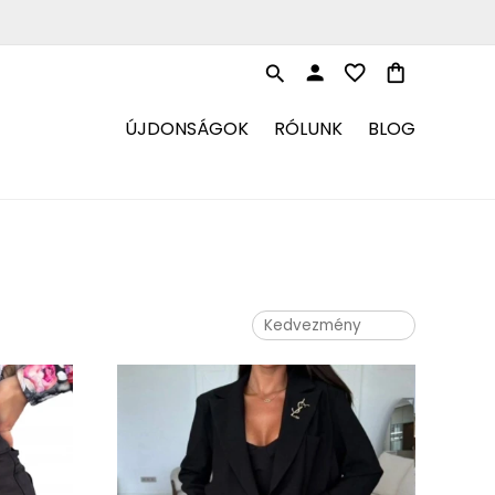
person
favorite_border
shopping_bag
search
ÚJDONSÁGOK
RÓLUNK
BLOG