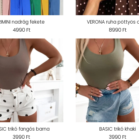
RIMINI nadrág fekete
VERONA ruha pöttyös c
4990 Ft
8990 Ft
SIC trikó fangós barna
BASIC trikó khaki
3990 Ft
3990 Ft